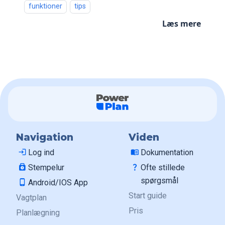
funktioner
tips
Læs mere
Navigation
Viden
login
Log ind
menu_book
Dokumentation
punch_clock
Stempelur
question_mark
Ofte stillede
spørgsmål
phone_android
Android/IOS App
Start guide
Vagtplan
Pris
Planlægning