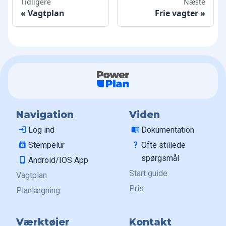
Tidligere
Næste
Vagtplan
Frie vagter
Navigation
Viden
login
Log ind
menu_book
Dokumentation
punch_clock
Stempelur
question_mark
Ofte stillede
spørgsmål
phone_android
Android/IOS App
Start guide
Vagtplan
Pris
Planlægning
Værktøjer
Kontakt