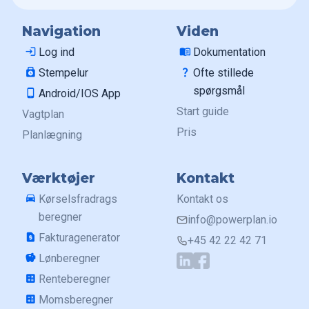
Navigation
Viden
login
Log ind
menu_book
Dokumentation
punch_clock
Stempelur
question_mark
Ofte stillede
spørgsmål
phone_android
Android/IOS App
Start guide
Vagtplan
Pris
Planlægning
Værktøjer
Kontakt
drive_eta
Kørselsfradrags
Kontakt os
beregner
info@powerplan.io
request_page
Fakturagenerator
+45 42 22 42 71
savings
Lønberegner
calculate
Renteberegner
calculate
Momsberegner